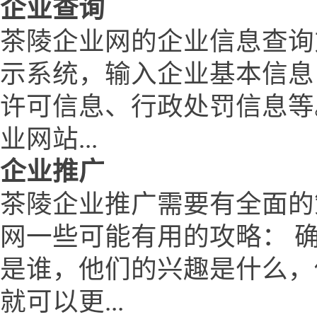
企业查询
茶陵企业网的企业信息查询
示系统，输入企业基本信息
许可信息、行政处罚信息等
业网站...
企业推广
茶陵企业推广需要有全面的
网一些可能有用的攻略： 
是谁，他们的兴趣是什么，
就可以更...