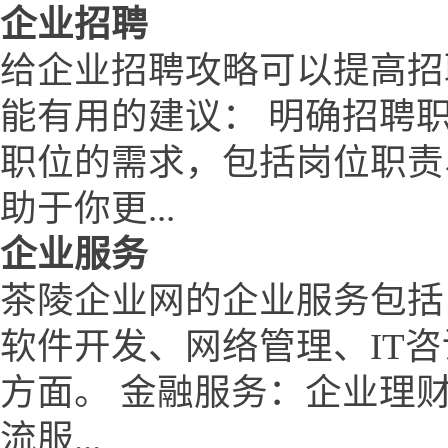
企业招聘
给企业招聘攻略可以提高招
能有用的建议： 明确招聘
职位的需求，包括岗位职责
助于你更...
企业服务
茶陵企业网的企业服务包括
软件开发、网络管理、IT
方面。 金融服务：企业理
流服...