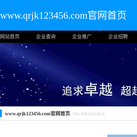
www.qrjk123456.com官网首页
网站首页
企业查询
企业推广
企业招聘
www.qrjk123456.com官网首页
Site Introduction