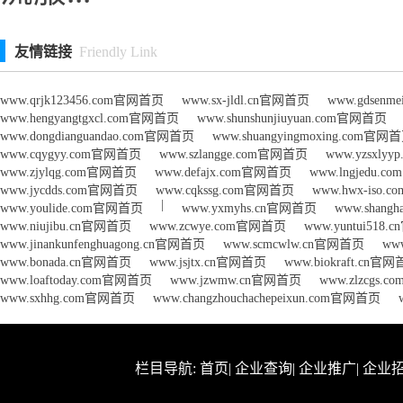
友情链接
Friendly Link
www.qrjk123456.com官网首页
www.sx-jldl.cn官网首页
www.gdsenm
www.hengyangtgxcl.com官网首页
www.shunshunjiuyuan.com官网首页
www.dongdianguandao.com官网首页
www.shuangyingmoxing.com官网
www.cqygyy.com官网首页
www.szlangge.com官网首页
www.yzsxly
www.zjylqg.com官网首页
www.defajx.com官网首页
www.lngjedu.
www.jycdds.com官网首页
www.cqkssg.com官网首页
www.hwx-iso
|
www.youlide.com官网首页
www.yxmyhs.cn官网首页
www.shangh
www.niujibu.cn官网首页
www.zcwye.com官网首页
www.yuntui518
www.jinankunfenghuagong.cn官网首页
www.scmcwlw.cn官网首页
ww
www.bonada.cn官网首页
www.jsjtx.cn官网首页
www.biokraft.cn官
www.loaftoday.com官网首页
www.jzwmw.cn官网首页
www.zlzcgs.
www.sxhhg.com官网首页
www.changzhouchachepeixun.com官网首页
栏目导航:
首页
|
企业查询
|
企业推广
|
企业